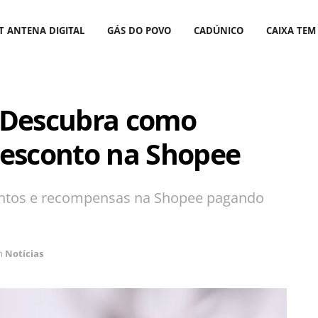
T ANTENA DIGITAL
GÁS DO POVO
CADÚNICO
CAIXA TEM
 Descubra como
desconto na Shopee
ontos e recompensas na Shopee pagando
m
Notícias