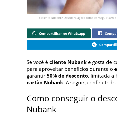
É cliente Nubank? Descubra agora como conseguir 50% 
Compartilhar no Whatsapp
Compar
Compartil
Se você é
cliente Nubank
e gosta de 
para aproveitar benefícios durante o
e
garantir
50% de desconto
, limitada a
cartão Nubank
. A seguir, confira todo
Como conseguir o desc
Nubank