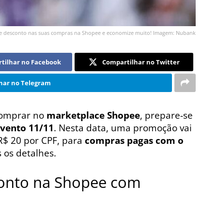
de desconto nas suas compras na Shopee e economize muito! Imagem: Nubank
tilhar no Facebook
Compartilhar no Twitter
har no Telegram
comprar no
marketplace Shopee
, prepare-se
vento 11/11
. Nesta data, uma promoção vai
 R$ 20 por CPF, para
compras pagas com o
s os detalhes.
onto na Shopee com