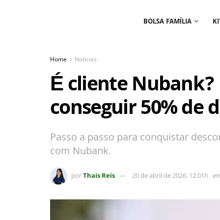
BOLSA FAMÍLIA
KI
Home
Notícias
É cliente Nubank?
conseguir 50% de 
Passo a passo para conquistar desc
com Nubank.
por
Thais Reis
20 de abril de 2026, 12:01h
e