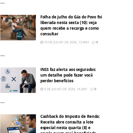
...
Folha de julho do Gás do Povo foi
liberada nesta sexta (10): veja
quem recebe a recarga e como
consultar
10 DE JULHO DE 2026, 13:46H
0
...
INSS faz alerta aos segurados:
um detalhe pode fazer você
perder benefícios
9 DE JULHO DE 2026, 14:26H
0
...
Cashback do Imposto de Renda:
Receita abre consulta a lote
especial nesta quarta (8) e