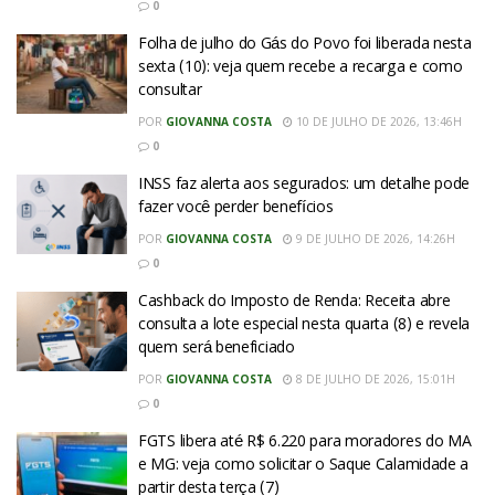
0
Folha de julho do Gás do Povo foi liberada nesta
sexta (10): veja quem recebe a recarga e como
consultar
POR
GIOVANNA COSTA
10 DE JULHO DE 2026, 13:46H
0
INSS faz alerta aos segurados: um detalhe pode
fazer você perder benefícios
POR
GIOVANNA COSTA
9 DE JULHO DE 2026, 14:26H
0
Cashback do Imposto de Renda: Receita abre
consulta a lote especial nesta quarta (8) e revela
quem será beneficiado
POR
GIOVANNA COSTA
8 DE JULHO DE 2026, 15:01H
0
FGTS libera até R$ 6.220 para moradores do MA
e MG: veja como solicitar o Saque Calamidade a
partir desta terça (7)