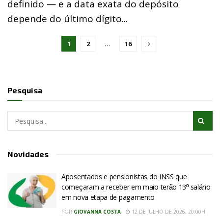
definido — e a data exata do depósito
depende do último dígito...
1
2
…
16
Pesquisa
Novidades
Aposentados e pensionistas do INSS que
começaram a receber em maio terão 13º salário
em nova etapa de pagamento
POR
GIOVANNA COSTA
12 DE JULHO DE 2026, 20:00H