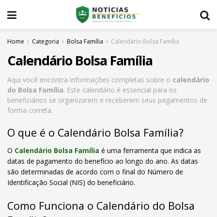
Home
Categoria
Bolsa Família
Calendário Bolsa Família
Calendário Bolsa Família
Aqui você encontra informações completas sobre o
calendário
do Bolsa Família
. Este calendário é essencial para os
beneficiários se organizarem e receberem seus pagamentos de
forma correta.
O que é o Calendário Bolsa Família?
O
Calendário Bolsa Família
é uma ferramenta que indica as
datas de pagamento do benefício ao longo do ano. As datas
são determinadas de acordo com o final do Número de
Identificação Social (NIS) do beneficiário.
Como Funciona o Calendário do Bolsa