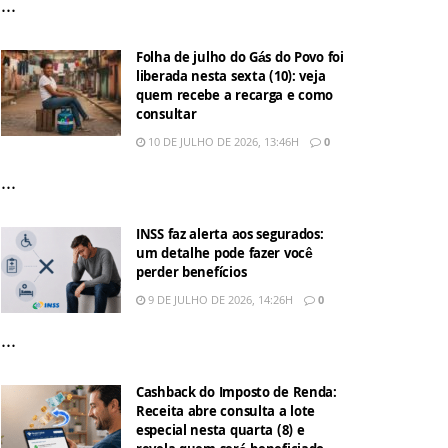
...
Folha de julho do Gás do Povo foi
liberada nesta sexta (10): veja
quem recebe a recarga e como
consultar
10 DE JULHO DE 2026, 13:46H
0
...
INSS faz alerta aos segurados:
um detalhe pode fazer você
perder benefícios
9 DE JULHO DE 2026, 14:26H
0
...
Cashback do Imposto de Renda:
Receita abre consulta a lote
especial nesta quarta (8) e