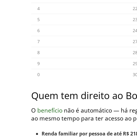
4
22
5
23
6
24
7
27
8
28
9
29
0
30
Quem tem direito ao Bo
O
benefício
não é automático — há regr
ao mesmo tempo para ter acesso ao p
Renda familiar por pessoa de até R$ 21