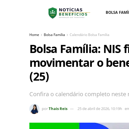
BOLSA FAMÍ
Home
Bolsa Família
Calendário Bolsa Família
Bolsa Família: NIS f
movimentar o bene
(25)
Confira o calendário completo neste 
por
Thais Reis
25 de abril de 2026, 10:19h
e