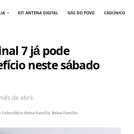
LIA
KIT ANTENA DIGITAL
GÁS DO POVO
CADÚNICO
inal 7 já pode
fício neste sábado
mês de abril.
m
Calendário Bolsa Família
,
Bolsa Família