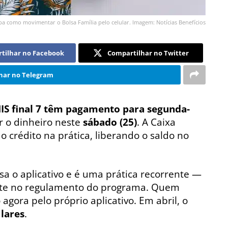
ba como movimentar o Bolsa Família pelo celular. Imagem: Notícias Benefícios
tilhar no Facebook
Compartilhar no Twitter
har no Telegram
S final 7
têm pagamento para segunda-
 o dinheiro neste
sábado (25)
. A Caixa
 crédito na prática, liberando o saldo no
a o aplicativo e é uma prática recorrente —
ente no regulamento do programa. Quem
 agora pelo próprio aplicativo. Em abril, o
 lares
.