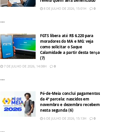
revela quem será beneficiado
8 DE JULHO DE 2026, 15:01H
0
...
FGTS libera até R$ 6.220 para
moradores do MA e MG: veja
como solicitar o Saque
Calamidade a partir desta terça
(7)
7 DE JULHO DE 2026, 14:08H
0
...
Pé-de-Meia conclui pagamentos
da 4ª parcela: nascidos em
novembro e dezembro recebem
nesta segunda (6)
6 DE JULHO DE 2026, 15:13H
0
...