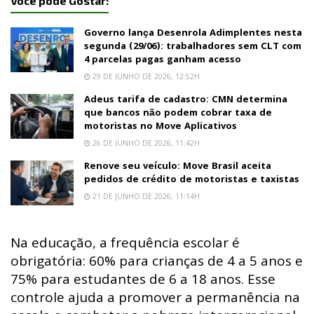
Você pode Gostar:
Governo lança Desenrola Adimplentes nesta
segunda (29/06): trabalhadores sem CLT com
4 parcelas pagas ganham acesso
29 DE JUNHO DE 2026, 12:52H
Adeus tarifa de cadastro: CMN determina
que bancos não podem cobrar taxa de
motoristas no Move Aplicativos
26 DE JUNHO DE 2026, 11:42H
Renove seu veículo: Move Brasil aceita
pedidos de crédito de motoristas e taxistas
21 DE JUNHO DE 2026, 11:14H
Na educação, a frequência escolar é
obrigatória: 60% para crianças de 4 a 5 anos e
75% para estudantes de 6 a 18 anos. Esse
controle ajuda a promover a permanência na