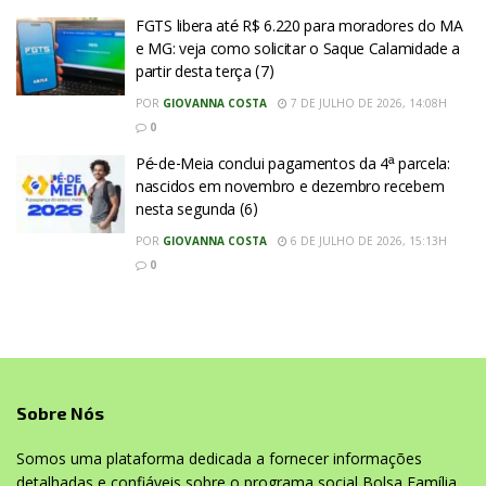
FGTS libera até R$ 6.220 para moradores do MA
e MG: veja como solicitar o Saque Calamidade a
partir desta terça (7)
POR
GIOVANNA COSTA
7 DE JULHO DE 2026, 14:08H
0
Pé-de-Meia conclui pagamentos da 4ª parcela:
nascidos em novembro e dezembro recebem
nesta segunda (6)
POR
GIOVANNA COSTA
6 DE JULHO DE 2026, 15:13H
0
Sobre Nós
Somos uma plataforma dedicada a fornecer informações
detalhadas e confiáveis sobre o programa social Bolsa Família