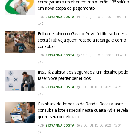
começaram a receber em maio terão 13º salário
em nova etapa de pagamento
POR
GIOVANNA COSTA
12 DE JULHO DE 2026, 20:00H
0
Folha de julho do Gás do Povo foi liberada nesta
sexta (10): veja quem recebe a recarga e como
consultar
POR
GIOVANNA COSTA
10 DE JULHO DE 2026, 13:46H
0
INSS faz alerta aos segurados: um detalhe pode
fazer você perder benefícios
POR
GIOVANNA COSTA
9 DE JULHO DE 2026, 14:26H
0
Cashback do Imposto de Renda: Receita abre
consulta a lote especial nesta quarta (8) e revela
quem será beneficiado
POR
GIOVANNA COSTA
8 DE JULHO DE 2026, 15:01H
0