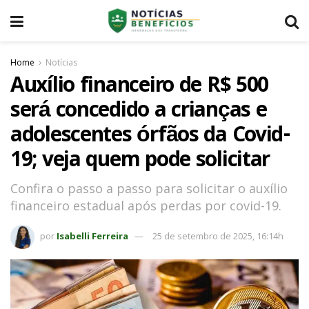
Home
Notícias
Auxílio financeiro de R$ 500
será concedido a crianças e
adolescentes órfãos da Covid-
19; veja quem pode solicitar
Confira o passo a passo para solicitar o auxílio
financeiro estadual após perdas por covid-19.
por
Isabelli Ferreira
25 de setembro de 2025, 16:14h