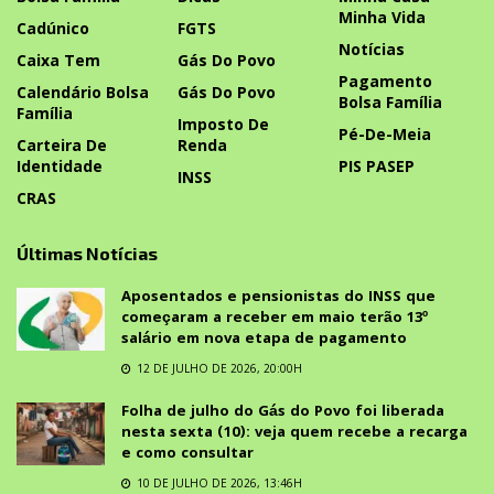
Minha Vida
Cadúnico
FGTS
Notícias
Caixa Tem
Gás Do Povo
Pagamento
Calendário Bolsa
Gás Do Povo
Bolsa Família
Família
Imposto De
Pé-De-Meia
Carteira De
Renda
Identidade
PIS PASEP
INSS
CRAS
Últimas Notícias
Aposentados e pensionistas do INSS que
começaram a receber em maio terão 13º
salário em nova etapa de pagamento
12 DE JULHO DE 2026, 20:00H
Folha de julho do Gás do Povo foi liberada
nesta sexta (10): veja quem recebe a recarga
e como consultar
10 DE JULHO DE 2026, 13:46H