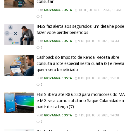
consultar
POR
GIOVANNA COSTA
10 DE JULHO DE 2026, 13:46H
0
INSS faz alerta aos segurados: um detalhe pode
fazer você perder benefícios
POR
GIOVANNA COSTA
9 DE JULHO DE 2026, 14:26H
0
Cashback do Imposto de Renda: Receita abre
consulta a lote especial nesta quarta (8) e revela
quem será beneficiado
POR
GIOVANNA COSTA
8 DE JULHO DE 2026, 15:01H
0
FGTS libera até R$ 6.220 para moradores do MA
e MG: veja como solicitar o Saque Calamidade a
partir desta terça (7)
POR
GIOVANNA COSTA
7 DE JULHO DE 2026, 14:08H
0