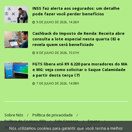
INSS faz alerta aos segurados: um detalhe
pode fazer você perder benefícios
9 DE JULHO DE 2026, 14:26H
Cashback do Imposto de Renda: Receita abre
consulta a lote especial nesta quarta (8) e
revela quem será beneficiado
8 DE JULHO DE 2026, 15:01H
FGTS libera até R$ 6.220 para moradores do MA
e MG: veja como solicitar o Saque Calamidade
a partir desta terça (7)
7 DE JULHO DE 2026, 14:08H
Sobre Nós
Política de privacidade
Política de Cookies (BR)
Fale Conosco
Equipe
Whatsapp
Termos de Serviço
Últimas Notícias
Nós utilizamos cookies para garantir que você tenha a melhor