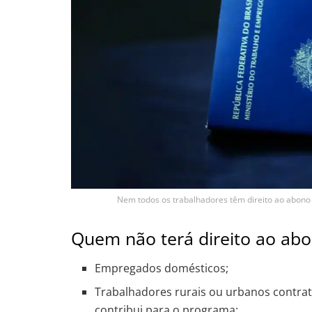
Nem todos os trabalhadores têm direito ao abono s
Quem não terá direito ao ab
Empregados domésticos;
Trabalhadores rurais ou urbanos contra
contribui para o programa;