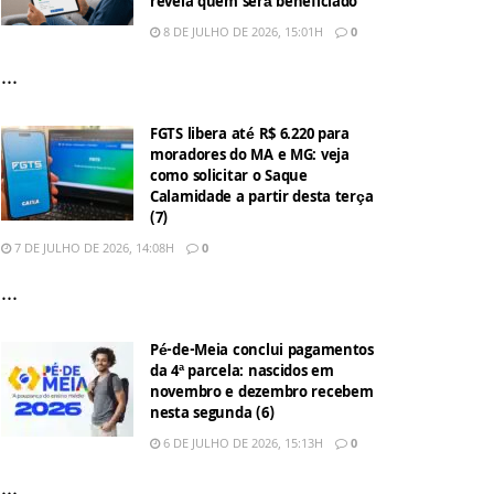
revela quem será beneficiado
8 DE JULHO DE 2026, 15:01H
0
...
FGTS libera até R$ 6.220 para
moradores do MA e MG: veja
como solicitar o Saque
Calamidade a partir desta terça
(7)
7 DE JULHO DE 2026, 14:08H
0
...
Pé-de-Meia conclui pagamentos
da 4ª parcela: nascidos em
novembro e dezembro recebem
nesta segunda (6)
6 DE JULHO DE 2026, 15:13H
0
...