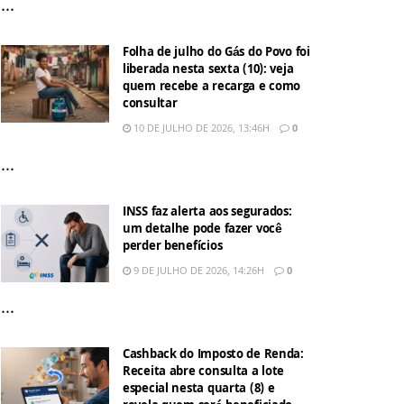
...
Folha de julho do Gás do Povo foi
liberada nesta sexta (10): veja
quem recebe a recarga e como
consultar
10 DE JULHO DE 2026, 13:46H
0
...
INSS faz alerta aos segurados:
um detalhe pode fazer você
perder benefícios
9 DE JULHO DE 2026, 14:26H
0
...
Cashback do Imposto de Renda:
Receita abre consulta a lote
especial nesta quarta (8) e