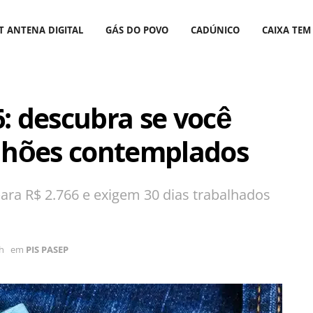
T ANTENA DIGITAL
GÁS DO POVO
CADÚNICO
CAIXA TEM
6: descubra se você
ilhões contemplados
ara R$ 2.766 e exigem 30 dias trabalhados
0h
em
PIS PASEP