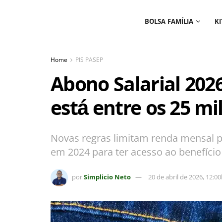
BOLSA FAMÍLIA
KI
Home
PIS PASEP
Abono Salarial 202
está entre os 25 m
Novas regras limitam renda mensal p
em 2024 para ter acesso ao benefício
por
Simplicio Neto
20 de abril de 2026, 12:0