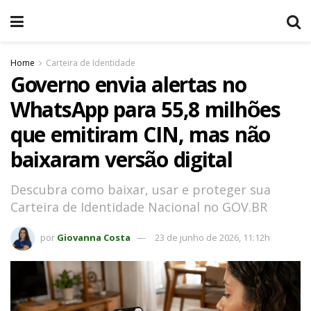
Home
Carteira de Identidade
Governo envia alertas no
WhatsApp para 55,8 milhões
que emitiram CIN, mas não
baixaram versão digital
Descubra como baixar, usar e proteger sua
Carteira de Identidade Nacional no GOV.BR
por
Giovanna Costa
23 de junho de 2026, 11:12h