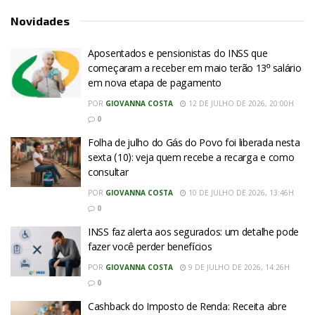
Novidades
Aposentados e pensionistas do INSS que
começaram a receber em maio terão 13º salário
em nova etapa de pagamento
POR
GIOVANNA COSTA
12 DE JULHO DE 2026, 20:00H
0
Folha de julho do Gás do Povo foi liberada nesta
sexta (10): veja quem recebe a recarga e como
consultar
POR
GIOVANNA COSTA
10 DE JULHO DE 2026, 13:46H
0
INSS faz alerta aos segurados: um detalhe pode
fazer você perder benefícios
POR
GIOVANNA COSTA
9 DE JULHO DE 2026, 14:26H
0
Cashback do Imposto de Renda: Receita abre