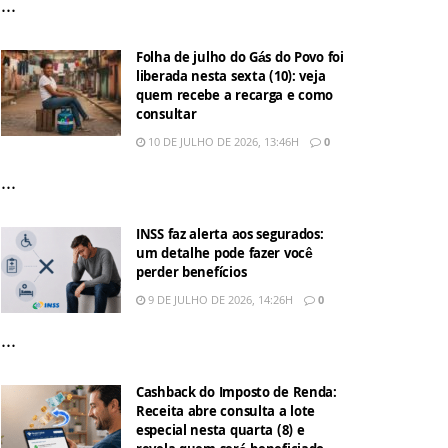
...
Folha de julho do Gás do Povo foi
liberada nesta sexta (10): veja
quem recebe a recarga e como
consultar
10 DE JULHO DE 2026, 13:46H
0
...
INSS faz alerta aos segurados:
um detalhe pode fazer você
perder benefícios
9 DE JULHO DE 2026, 14:26H
0
...
Cashback do Imposto de Renda:
Receita abre consulta a lote
especial nesta quarta (8) e