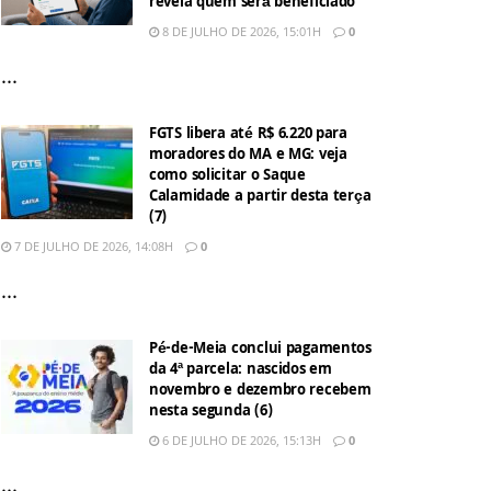
revela quem será beneficiado
8 DE JULHO DE 2026, 15:01H
0
...
FGTS libera até R$ 6.220 para
moradores do MA e MG: veja
como solicitar o Saque
Calamidade a partir desta terça
(7)
7 DE JULHO DE 2026, 14:08H
0
...
Pé-de-Meia conclui pagamentos
da 4ª parcela: nascidos em
novembro e dezembro recebem
nesta segunda (6)
6 DE JULHO DE 2026, 15:13H
0
...