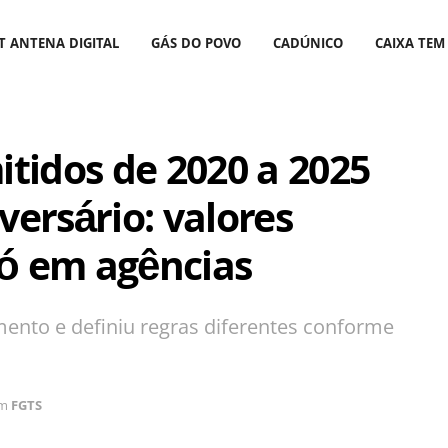
T ANTENA DIGITAL
GÁS DO POVO
CADÚNICO
CAIXA TEM
tidos de 2020 a 2025
ersário: valores
só em agências
ento e definiu regras diferentes conforme
m
FGTS