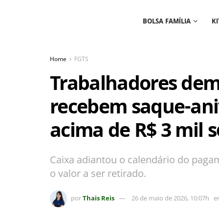
BOLSA FAMÍLIA
KI
Home
FGTS
Trabalhadores demi
recebem saque-aniv
acima de R$ 3 mil 
Caixa adiantou o calendário do pagam
o valor a ser retirado.
por
Thais Reis
26 de maio de 2026, 10:07h
e