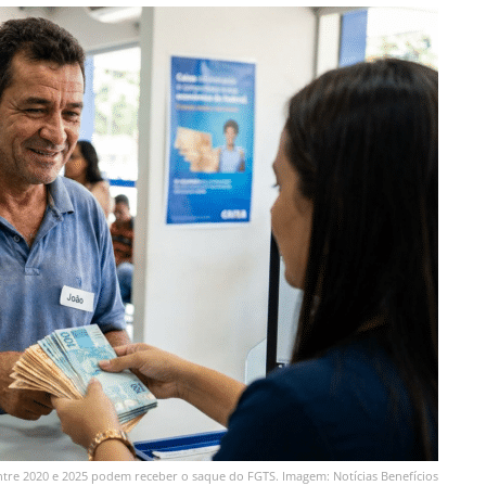
tre 2020 e 2025 podem receber o saque do FGTS. Imagem: Notícias Benefícios