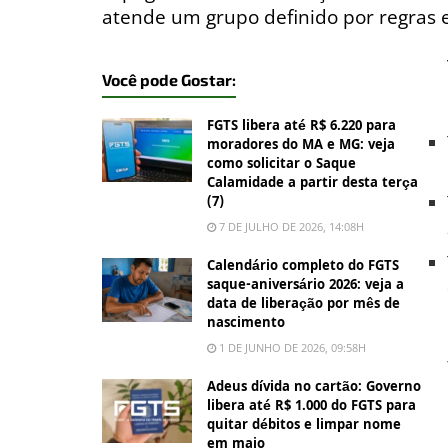
atende um grupo definido por regras e
Você pode Gostar:
FGTS libera até R$ 6.220 para
moradores do MA e MG: veja
como solicitar o Saque
Calamidade a partir desta terça
(7)
7 DE JULHO DE 2026, 14:08H
Calendário completo do FGTS
saque-aniversário 2026: veja a
data de liberação por mês de
nascimento
1 DE JUNHO DE 2026, 09:58H
Adeus dívida no cartão: Governo
libera até R$ 1.000 do FGTS para
quitar débitos e limpar nome
em maio