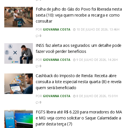
Folha de julho do Gás do Povo foi liberada nesta
sexta (10): veja quem recebe a recarga e como
consultar
POR
GIOVANNA COSTA
10 DE JULHO DE 2026, 13:46H
0
INSS faz alerta aos segurados: um detalhe pode
fazer você perder benefícios
POR
GIOVANNA COSTA
9 DE JULHO DE 2026, 14:26H
0
Cashback do Imposto de Renda: Receita abre
consulta a lote especial nesta quarta (8) e revela
quem será beneficiado
POR
GIOVANNA COSTA
8 DE JULHO DE 2026, 15:01H
0
FGTS libera até R$ 6.220 para moradores do MA
e MG: veja como solicitar o Saque Calamidade a
partir desta terça (7)