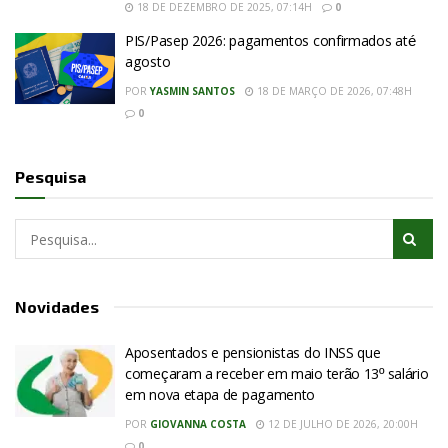
18 DE DEZEMBRO DE 2025, 07:14H
0
PIS/Pasep 2026: pagamentos confirmados até
agosto
POR
YASMIN SANTOS
18 DE MARÇO DE 2026, 07:48H
0
Pesquisa
Novidades
Aposentados e pensionistas do INSS que
começaram a receber em maio terão 13º salário
em nova etapa de pagamento
POR
GIOVANNA COSTA
12 DE JULHO DE 2026, 20:00H
0