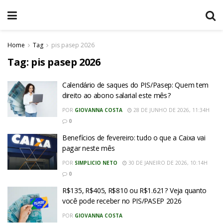
Home
Tag
pis pasep 2026
Tag:
pis pasep 2026
Calendário de saques do PIS/Pasep: Quem tem
direito ao abono salarial este mês?
POR
GIOVANNA COSTA
28 DE JUNHO DE 2026, 11:34H
0
Benefícios de fevereiro: tudo o que a Caixa vai
pagar neste mês
POR
SIMPLICIO NETO
30 DE JANEIRO DE 2026, 10:14H
0
R$135, R$405, R$810 ou R$1.621? Veja quanto
você pode receber no PIS/PASEP 2026
POR
GIOVANNA COSTA