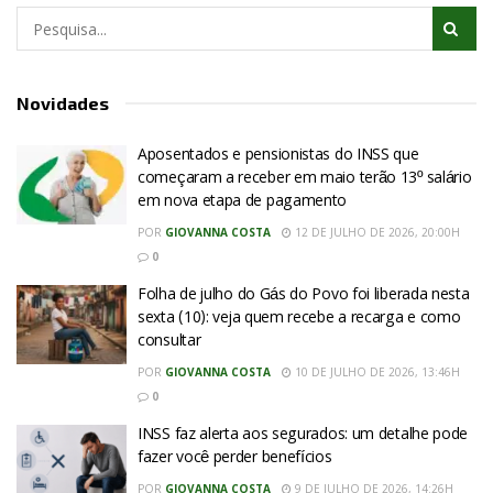
Novidades
Aposentados e pensionistas do INSS que
começaram a receber em maio terão 13º salário
em nova etapa de pagamento
POR
GIOVANNA COSTA
12 DE JULHO DE 2026, 20:00H
0
Folha de julho do Gás do Povo foi liberada nesta
sexta (10): veja quem recebe a recarga e como
consultar
POR
GIOVANNA COSTA
10 DE JULHO DE 2026, 13:46H
0
INSS faz alerta aos segurados: um detalhe pode
fazer você perder benefícios
POR
GIOVANNA COSTA
9 DE JULHO DE 2026, 14:26H