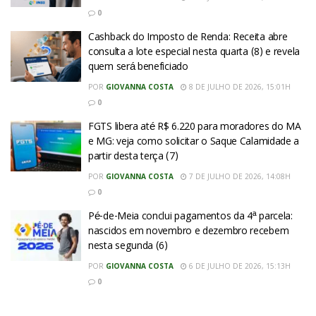
0
Cashback do Imposto de Renda: Receita abre
consulta a lote especial nesta quarta (8) e revela
quem será beneficiado
POR
GIOVANNA COSTA
8 DE JULHO DE 2026, 15:01H
0
FGTS libera até R$ 6.220 para moradores do MA
e MG: veja como solicitar o Saque Calamidade a
partir desta terça (7)
POR
GIOVANNA COSTA
7 DE JULHO DE 2026, 14:08H
0
Pé-de-Meia conclui pagamentos da 4ª parcela:
nascidos em novembro e dezembro recebem
nesta segunda (6)
POR
GIOVANNA COSTA
6 DE JULHO DE 2026, 15:13H
0