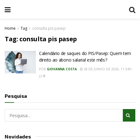
Home
Tag
consulta pis pasep
Tag:
consulta pis pasep
Calendário de saques do PIS/Pasep: Quem tem
direito ao abono salarial este mês?
POR
GIOVANNA COSTA
28 DE JUNHO DE 2026, 11:34H
0
Pesquisa
Novidades