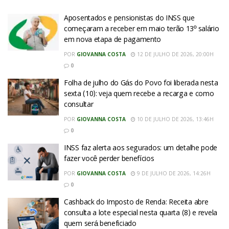
Aposentados e pensionistas do INSS que
começaram a receber em maio terão 13º salário
em nova etapa de pagamento
POR
GIOVANNA COSTA
12 DE JULHO DE 2026, 20:00H
0
Folha de julho do Gás do Povo foi liberada nesta
sexta (10): veja quem recebe a recarga e como
consultar
POR
GIOVANNA COSTA
10 DE JULHO DE 2026, 13:46H
0
INSS faz alerta aos segurados: um detalhe pode
fazer você perder benefícios
POR
GIOVANNA COSTA
9 DE JULHO DE 2026, 14:26H
0
Cashback do Imposto de Renda: Receita abre
consulta a lote especial nesta quarta (8) e revela
quem será beneficiado