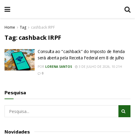
Home
Tag
cashback IRPF
Tag:
cashback IRPF
Consulta ao “cashback” do Imposto de Renda
será aberta pela Receita Federal em 8 de julho
POR
LORENA SANTOS
3 DE JULHO DE 2026, 10:21H
0
Pesquisa
Novidades