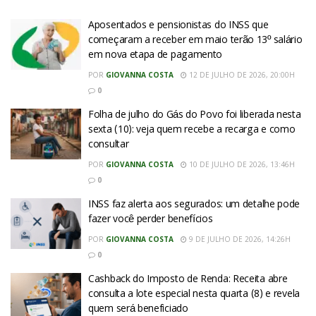
Aposentados e pensionistas do INSS que
começaram a receber em maio terão 13º salário
em nova etapa de pagamento
POR
GIOVANNA COSTA
12 DE JULHO DE 2026, 20:00H
0
Folha de julho do Gás do Povo foi liberada nesta
sexta (10): veja quem recebe a recarga e como
consultar
POR
GIOVANNA COSTA
10 DE JULHO DE 2026, 13:46H
0
INSS faz alerta aos segurados: um detalhe pode
fazer você perder benefícios
POR
GIOVANNA COSTA
9 DE JULHO DE 2026, 14:26H
0
Cashback do Imposto de Renda: Receita abre
consulta a lote especial nesta quarta (8) e revela
quem será beneficiado