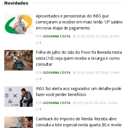
Novidades
Aposentados e pensionistas do INSS que
começaram a receber em maio terão 13º salário
em nova etapa de pagamento
POR
GIOVANNA COSTA
12 DE JULHO DE 2026, 20:00H
0
Folha de julho do Gás do Povo foi liberada nesta
sexta (10): veja quem recebe a recarga e como
consultar
POR
GIOVANNA COSTA
10 DE JULHO DE 2026, 13:46H
0
INSS faz alerta aos segurados: um detalhe pode
fazer você perder benefícios
POR
GIOVANNA COSTA
9 DE JULHO DE 2026, 14:26H
0
Cashback do Imposto de Renda: Receita abre
consulta a lote especial nesta quarta (8) e revela