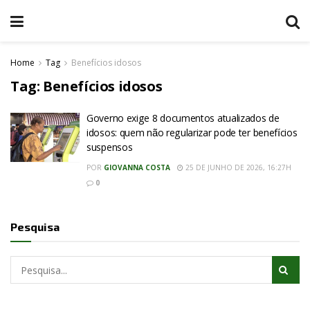
Home
Tag
Benefícios idosos
Tag:
Benefícios idosos
Governo exige 8 documentos atualizados de
idosos: quem não regularizar pode ter benefícios
suspensos
POR
GIOVANNA COSTA
25 DE JUNHO DE 2026, 16:27H
0
Pesquisa