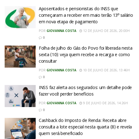
Aposentados e pensionistas do INSS que
começaram a receber em maio terão 13º salário
em nova etapa de pagamento
POR
GIOVANNA COSTA
12 DE JULHO DE 2026, 20:00H
0
Folha de julho do Gás do Povo foi liberada nesta
sexta (10): veja quem recebe a recarga e como
consultar
POR
GIOVANNA COSTA
10 DE JULHO DE 2026, 13:46H
0
INSS faz alerta aos segurados: um detalhe pode
fazer você perder benefícios
POR
GIOVANNA COSTA
9 DE JULHO DE 2026, 14:26H
0
Cashback do Imposto de Renda: Receita abre
consulta a lote especial nesta quarta (8) e revela
quem será beneficiado