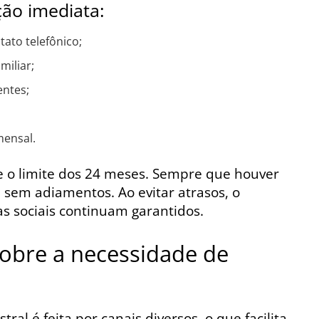
ção imediata:
tato telefônico;
miliar;
entes;
mensal.
 o limite dos 24 meses. Sempre que houver
a sem adiamentos. Ao evitar atrasos, o
 sociais continuam garantidos.
obre a necessidade de
al é feita por canais diversos, o que facilita