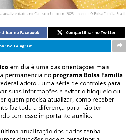
a atualizar dados no Cadastro Único em 2025. Imagem: O Bolsa Família Brasil.
tilhar no Facebook
Compartilhar no Twitter
har no Telegram
ico
em dia é uma das orientações mais
r a permanência no
programa Bolsa Família
 federal adotou uma série de controles para
var suas informações e evitar o bloqueio ou
r quem precisa atualizar, como receber
to faz toda a diferença para não ter
ndo com esse importante auxílio.
 última atualização dos dados tenha
lgumas situações podem
antecipar a