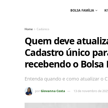
BOLSA FAMÍLIA
KI
Home
Cadúnico
Quem deve atualiz
Cadastro único par
recebendo o Bolsa 
Entenda quando e como atualizar o C
por
Giovanna Costa
13 de novembro de 2025