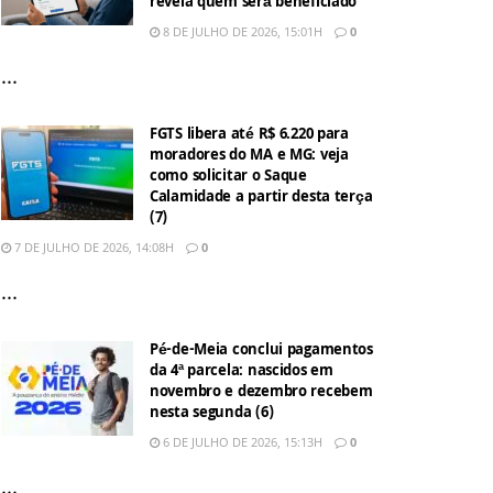
revela quem será beneficiado
8 DE JULHO DE 2026, 15:01H
0
...
FGTS libera até R$ 6.220 para
moradores do MA e MG: veja
como solicitar o Saque
Calamidade a partir desta terça
(7)
7 DE JULHO DE 2026, 14:08H
0
...
Pé-de-Meia conclui pagamentos
da 4ª parcela: nascidos em
novembro e dezembro recebem
nesta segunda (6)
6 DE JULHO DE 2026, 15:13H
0
...