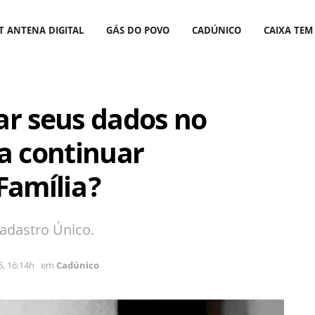
T ANTENA DIGITAL
GÁS DO POVO
CADÚNICO
CAIXA TEM
ar seus dados no
a continuar
Família?
adastro Único.
, 16:14h
em
Cadúnico