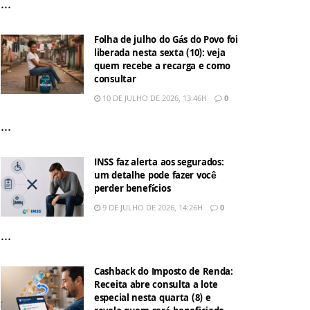
...
Folha de julho do Gás do Povo foi
liberada nesta sexta (10): veja
quem recebe a recarga e como
consultar
10 DE JULHO DE 2026, 13:46H
0
...
INSS faz alerta aos segurados:
um detalhe pode fazer você
perder benefícios
9 DE JULHO DE 2026, 14:26H
0
...
Cashback do Imposto de Renda:
Receita abre consulta a lote
especial nesta quarta (8) e