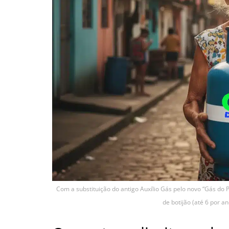
Com a substituição do antigo Auxílio Gás pelo novo “Gás do 
de botijão (até 6 por a