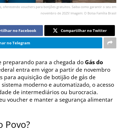
as, oferecendo vouchers para botijões gratuitos. Saiba como garantir o seu em
novembro de 2025! Imagem: O Bolsa Família Brasil
tilhar no Facebook
Compartilhar no Twitter
har no Telegram
 se preparando para a chegada do
Gás do
deral entra em vigor a partir de novembro
s para aquisição de botijão de gás de
 sistema moderno e automatizado, o acesso
idade de intermediários ou burocracia.
seu voucher e manter a segurança alimentar
o Povo?