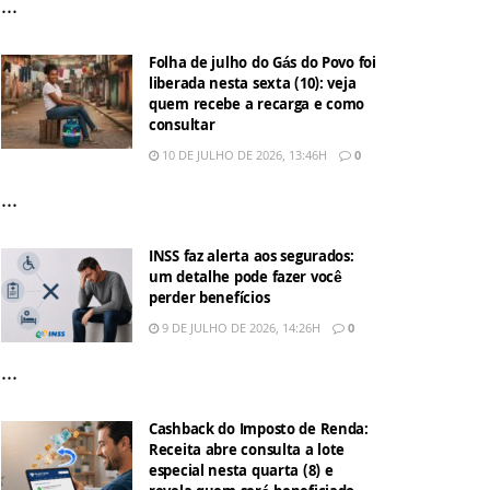
...
Folha de julho do Gás do Povo foi
liberada nesta sexta (10): veja
quem recebe a recarga e como
consultar
10 DE JULHO DE 2026, 13:46H
0
...
INSS faz alerta aos segurados:
um detalhe pode fazer você
perder benefícios
9 DE JULHO DE 2026, 14:26H
0
...
Cashback do Imposto de Renda:
Receita abre consulta a lote
especial nesta quarta (8) e