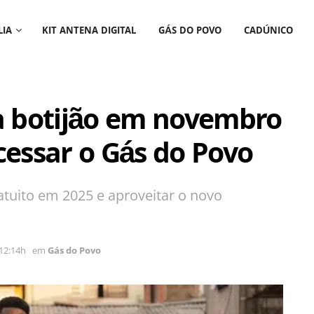
LIA
KIT ANTENA DIGITAL
GÁS DO POVO
CADÚNICO
a botijão em novembro
cessar o Gás do Povo
tuito em 2025 e aproveitar o novo
12:14h
em
Gás do Povo