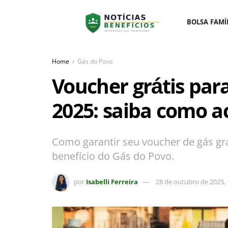
BOLSA FAMÍ
Home
Gás do Povo
Voucher grátis par
2025: saiba como a
Como garantir seu voucher de gás gra
benefício do Gás do Povo.
por
Isabelli Ferreira
28 de outubro de 2025, 