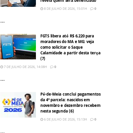
revela quem será beneficiado
8 DE JULHO DE 2026, 15:01H
0
...
FGTS libera até R$ 6.220 para
moradores do MA e MG: veja
como solicitar o Saque
Calamidade a partir desta terça
(7)
7 DE JULHO DE 2026, 14:08H
0
...
Pé-de-Meia conclui pagamentos
da 4ª parcela: nascidos em
novembro e dezembro recebem
nesta segunda (6)
6 DE JULHO DE 2026, 15:13H
0
...